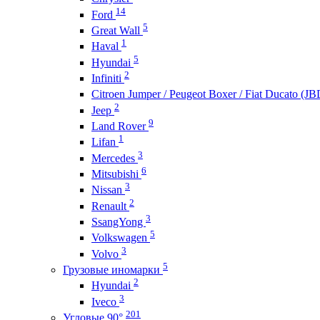
14
Ford
5
Great Wall
1
Haval
5
Hyundai
2
Infiniti
Citroen Jumper / Peugeot Boxer / Fiat Ducato (J
2
Jeep
9
Land Rover
1
Lifan
3
Mercedes
6
Mitsubishi
3
Nissan
2
Renault
3
SsangYong
5
Volkswagen
3
Volvo
5
Грузовые иномарки
2
Hyundai
3
Iveco
201
Угловые 90°