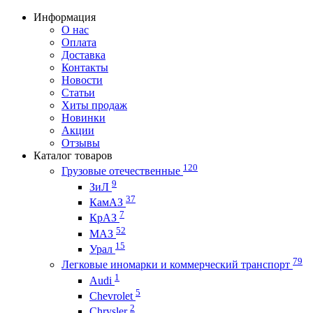
Информация
О нас
Оплата
Доставка
Контакты
Новости
Статьи
Хиты продаж
Новинки
Акции
Отзывы
Каталог товаров
120
Грузовые отечественные
9
ЗиЛ
37
КамАЗ
7
КрАЗ
52
МАЗ
15
Урал
79
Легковые иномарки и коммерческий транспорт
1
Audi
5
Chevrolet
2
Chrysler