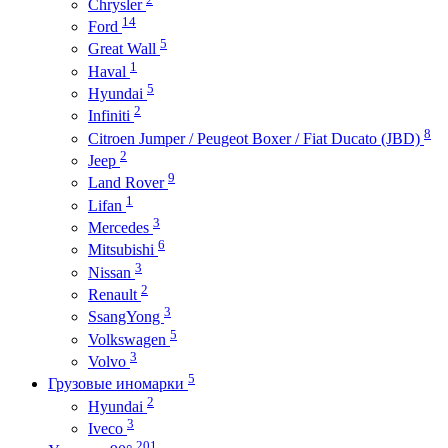
Chrysler
14
Ford
5
Great Wall
1
Haval
5
Hyundai
2
Infiniti
8
Citroen Jumper / Peugeot Boxer / Fiat Ducato (JBD)
2
Jeep
9
Land Rover
1
Lifan
3
Mercedes
6
Mitsubishi
3
Nissan
2
Renault
3
SsangYong
5
Volkswagen
3
Volvo
5
Грузовые иномарки
2
Hyundai
3
Iveco
201