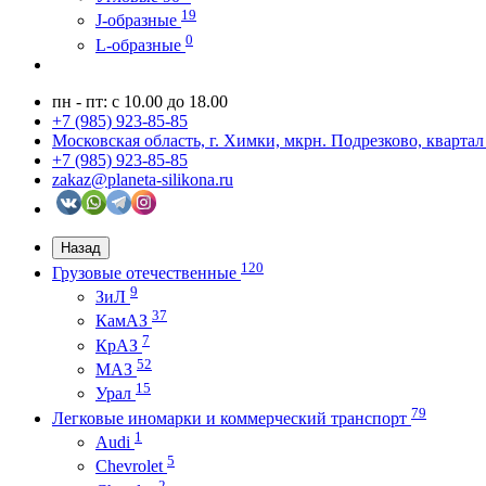
19
J-образные
0
L-образные
пн - пт: с 10.00 до 18.00
+7 (985) 923-85-85
Московская область, г. Химки, мкрн. Подрезково, кварт
+7 (985) 923-85-85
zakaz@planeta-silikona.ru
Назад
120
Грузовые отечественные
9
ЗиЛ
37
КамАЗ
7
КрАЗ
52
МАЗ
15
Урал
79
Легковые иномарки и коммерческий транспорт
1
Audi
5
Chevrolet
2