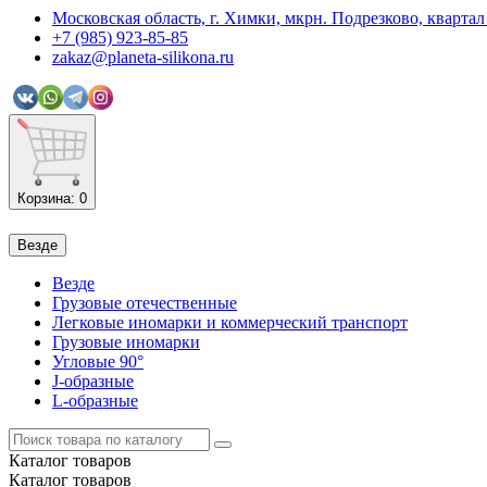
Московская область, г. Химки, мкрн. Подрезково, кварт
+7 (985) 923-85-85
zakaz@planeta-silikona.ru
Корзина
: 0
Везде
Везде
Грузовые отечественные
Легковые иномарки и коммерческий транспорт
Грузовые иномарки
Угловые 90°
J-образные
L-образные
Каталог
товаров
Каталог
товаров