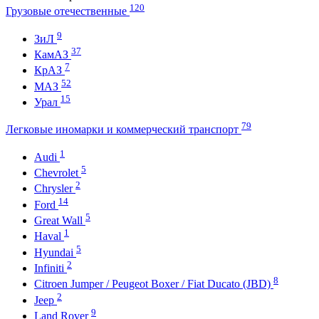
120
Грузовые отечественные
9
ЗиЛ
37
КамАЗ
7
КрАЗ
52
МАЗ
15
Урал
79
Легковые иномарки и коммерческий транспорт
1
Audi
5
Chevrolet
2
Chrysler
14
Ford
5
Great Wall
1
Haval
5
Hyundai
2
Infiniti
8
Citroen Jumper / Peugeot Boxer / Fiat Ducato (JBD)
2
Jeep
9
Land Rover