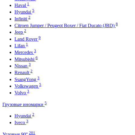
1
Haval
5
Hyundai
2
Infiniti
8
Citroen Jumper / Peugeot Boxer / Fiat Ducato (JBD)
2
Jeep
9
Land Rover
1
Lifan
3
Mercedes
6
Mitsubishi
3
Nissan
2
Renault
3
SsangYong
5
Volkswagen
3
Volvo
5
Грузовые иномарки
2
Hyundai
3
Iveco
201
Угловые 90°