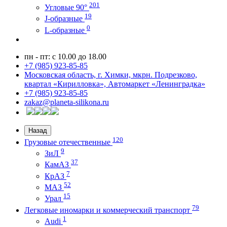
201
Угловые 90°
19
J-образные
0
L-образные
пн - пт: с 10.00 до 18.00
+7 (985) 923-85-85
Московская область, г. Химки, мкрн. Подрезково,
квартал «Кирилловка», Автомаркет «Ленинградка»
+7 (985) 923-85-85
zakaz@planeta-silikona.ru
Назад
120
Грузовые отечественные
9
ЗиЛ
37
КамАЗ
7
КрАЗ
52
МАЗ
15
Урал
79
Легковые иномарки и коммерческий транспорт
1
Audi