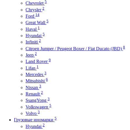
5
Chevrolet
2
Chrysler
14
Ford
5
Great Wall
1
Haval
5
Hyundai
2
Infiniti
8
Citroen Jumper / Peugeot Boxer / Fiat Ducato (JBD)
2
Jeep
9
Land Rover
1
Lifan
3
Mercedes
6
Mitsubishi
3
Nissan
2
Renault
3
SsangYong
5
Volkswagen
3
Volvo
5
Грузовые иномарки
2
Hyundai