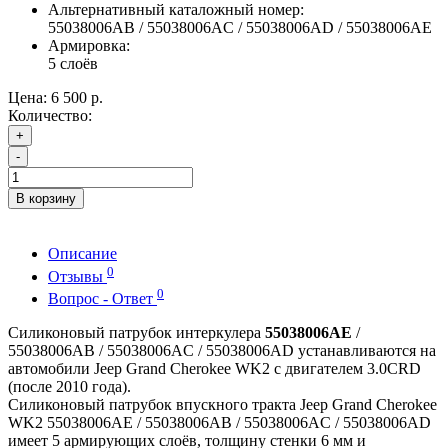
Альтернативный каталожный номер:
55038006AB / 55038006AC / 55038006AD / 55038006AE
Армировка:
5 слоёв
Цена:
6 500 р.
Количество:
+
-
В корзину
Описание
0
Отзывы
0
Вопрос - Ответ
Силиконовый патрубок интеркулера
55038006AE
/
55038006AB / 55038006AC / 55038006AD устанавливаются на
автомобили Jeep Grand Cherokee WK2 с двигателем 3.0CRD
(после 2010 года).
Силиконовый патрубок впускного тракта Jeep Grand Cherokee
WK2 55038006AE / 55038006AB / 55038006AC / 55038006AD
имеет 5 армирующих слоёв, толщину стенки 6 мм и