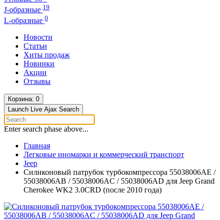
19
J-образные
0
L-образные
Новости
Статьи
Хиты продаж
Новинки
Акции
Отзывы
Корзина
: 0
Launch Live Ajax Search
Enter search phase above...
Главная
Легковые иномарки и коммерческий транспорт
Jeep
Силиконовый патрубок турбокомпрессора 55038006AE /
55038006AB / 55038006AC / 55038006AD для Jeep Grand
Cherokee WK2 3.0CRD (после 2010 года)