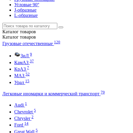
Угловые 90°
J-образные
L-образные
Каталог
товаров
Каталог
товаров
120
Грузовые отечественные
9
ЗиЛ
37
КамАЗ
7
КрАЗ
52
МАЗ
15
Урал
79
Легковые иномарки и коммерческий транспорт
1
Audi
5
Chevrolet
2
Chrysler
14
Ford
5
Great Wall