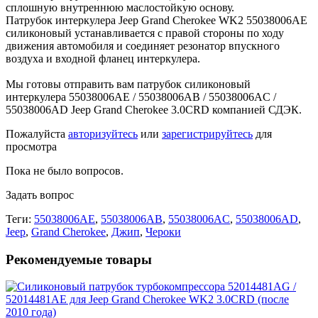
сплошную внутреннюю маслостойкую основу.
Патрубок интеркулера Jeep Grand Cherokee WK2 55038006AE
силиконовый устанавливается с правой стороны по ходу
движения автомобиля и соединяет резонатор впускного
воздуха и входной фланец интеркулера.
Мы готовы отправить вам патрубок силиконовый
интеркулера 55038006AE / 55038006AB / 55038006AC /
55038006AD Jeep Grand Cherokee 3.0CRD компанией СДЭК.
Пожалуйста
авторизуйтесь
или
зарегистрируйтесь
для
просмотра
Пока не было вопросов.
Задать вопрос
Теги:
55038006AE
,
55038006AB
,
55038006AC
,
55038006AD
,
Jeep
,
Grand Cherokee
,
Джип
,
Чероки
Рекомендуемые товары