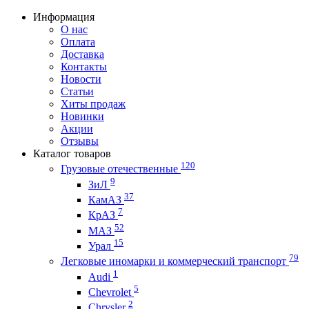
Информация
О нас
Оплата
Доставка
Контакты
Новости
Статьи
Хиты продаж
Новинки
Акции
Отзывы
Каталог товаров
120
Грузовые отечественные
9
ЗиЛ
37
КамАЗ
7
КрАЗ
52
МАЗ
15
Урал
79
Легковые иномарки и коммерческий транспорт
1
Audi
5
Chevrolet
2
Chrysler