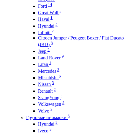
14
Ford
5
Great Wall
1
Haval
5
Hyundai
2
Infiniti
Citroen Jumper / Peugeot Boxer / Fiat Ducato
8
(JBD)
2
Jeep
9
Land Rover
1
Lifan
3
Mercedes
6
Mitsubishi
3
Nissan
2
Renault
3
SsangYong
5
Volkswagen
3
Volvo
5
Грузовые иномарки
2
Hyundai
3
Iveco