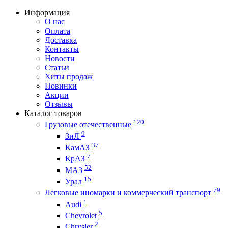
Информация
О нас
Оплата
Доставка
Контакты
Новости
Статьи
Хиты продаж
Новинки
Акции
Отзывы
Каталог товаров
120
Грузовые отечественные
9
ЗиЛ
37
КамАЗ
7
КрАЗ
52
МАЗ
15
Урал
79
Легковые иномарки и коммерческий транспорт
1
Audi
5
Chevrolet
2
Chrysler