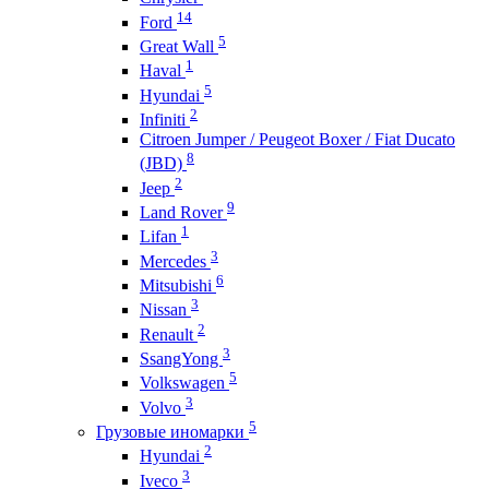
14
Ford
5
Great Wall
1
Haval
5
Hyundai
2
Infiniti
Citroen Jumper / Peugeot Boxer / Fiat Ducato
8
(JBD)
2
Jeep
9
Land Rover
1
Lifan
3
Mercedes
6
Mitsubishi
3
Nissan
2
Renault
3
SsangYong
5
Volkswagen
3
Volvo
5
Грузовые иномарки
2
Hyundai
3
Iveco