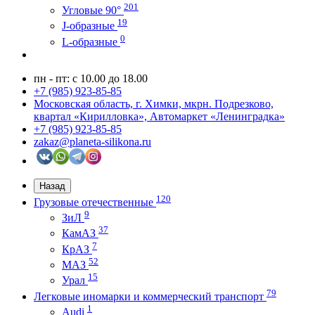
201
Угловые 90°
19
J-образные
0
L-образные
пн - пт: с 10.00 до 18.00
+7 (985) 923-85-85
Московская область, г. Химки, мкрн. Подрезково,
квартал «Кирилловка», Автомаркет «Ленинградка»
+7 (985) 923-85-85
zakaz@planeta-silikona.ru
Назад
120
Грузовые отечественные
9
ЗиЛ
37
КамАЗ
7
КрАЗ
52
МАЗ
15
Урал
79
Легковые иномарки и коммерческий транспорт
1
Audi