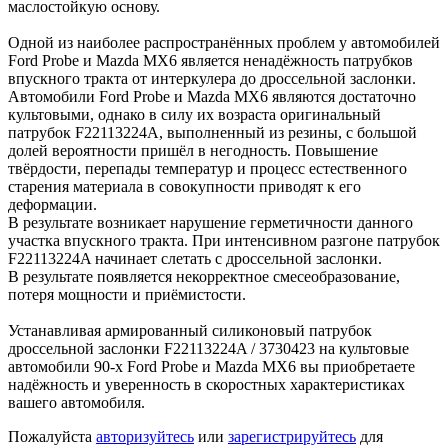
маслостойкую основу.
Одной из наиболее распространённых проблем у автомобилей
Ford Probe и Mazda MX6 является ненадёжность патрубков
впускного тракта от интеркулера до дроссельной заслонки.
Автомобили Ford Probe и Mazda MX6 являются достаточно
культовыми, однако в силу их возраста оригинальный
патрубок F22113224A, выполненный из резины, с большой
долей вероятности пришёл в негодность. Повышение
твёрдости, перепады температур и процесс естественного
старения материала в совокупности приводят к его
деформации.
В результате возникает нарушение герметичности данного
участка впускного тракта. При интенсивном разгоне патрубок
F22113224A начинает слетать с дроссельной заслонки.
В результате появляется некорректное смесеобразование,
потеря мощности и приёмистости.
Устанавливая армированный силиконовый патрубок
дроссельной заслонки F22113224A / 3730423 на культовые
автомобили 90-х Ford Probe и Mazda MX6 вы приобретаете
надёжность и уверенность в скоростных характеристиках
вашего автомобиля.
Пожалуйста
авторизуйтесь
или
зарегистрируйтесь
для