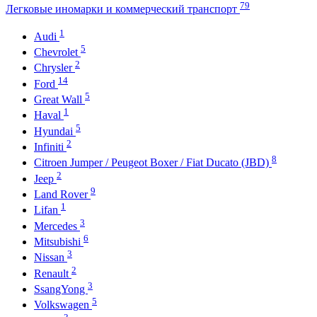
79
Легковые иномарки и коммерческий транспорт
1
Audi
5
Chevrolet
2
Chrysler
14
Ford
5
Great Wall
1
Haval
5
Hyundai
2
Infiniti
8
Citroen Jumper / Peugeot Boxer / Fiat Ducato (JBD)
2
Jeep
9
Land Rover
1
Lifan
3
Mercedes
6
Mitsubishi
3
Nissan
2
Renault
3
SsangYong
5
Volkswagen
3