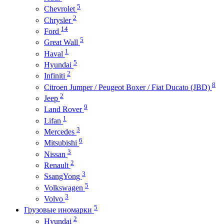
5
Chevrolet
2
Chrysler
14
Ford
5
Great Wall
1
Haval
5
Hyundai
2
Infiniti
8
Citroen Jumper / Peugeot Boxer / Fiat Ducato (JBD)
2
Jeep
9
Land Rover
1
Lifan
3
Mercedes
6
Mitsubishi
3
Nissan
2
Renault
3
SsangYong
5
Volkswagen
3
Volvo
5
Грузовые иномарки
2
Hyundai