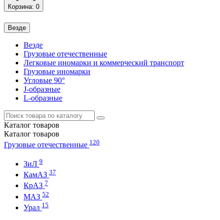
Корзина
: 0
Везде
Везде
Грузовые отечественные
Легковые иномарки и коммерческий транспорт
Грузовые иномарки
Угловые 90°
J-образные
L-образные
Каталог
товаров
Каталог
товаров
120
Грузовые отечественные
9
ЗиЛ
37
КамАЗ
7
КрАЗ
52
МАЗ
15
Урал