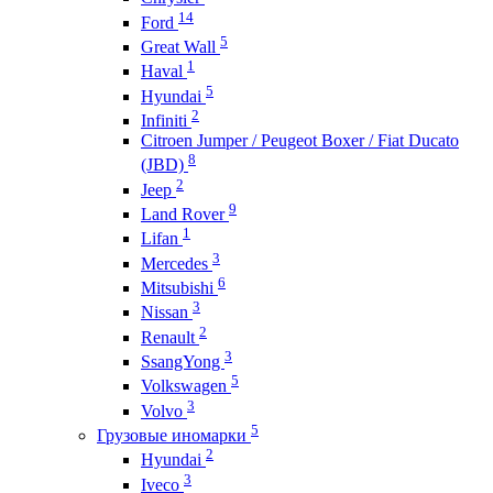
14
Ford
5
Great Wall
1
Haval
5
Hyundai
2
Infiniti
Citroen Jumper / Peugeot Boxer / Fiat Ducato
8
(JBD)
2
Jeep
9
Land Rover
1
Lifan
3
Mercedes
6
Mitsubishi
3
Nissan
2
Renault
3
SsangYong
5
Volkswagen
3
Volvo
5
Грузовые иномарки
2
Hyundai
3
Iveco