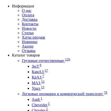
Информация
О нас
Оплата
Доставка
Контакты
Новости
Статьи
Хиты продаж
Новинки
Акции
Отзывы
Каталог товаров
120
Грузовые отечественные
9
ЗиЛ
37
КамАЗ
7
КрАЗ
52
МАЗ
15
Урал
79
Легковые иномарки и коммерческий транспорт
1
Audi
5
Chevrolet
2
Chrysler