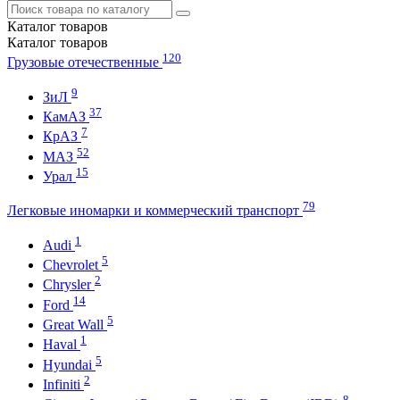
Каталог
товаров
Каталог
товаров
120
Грузовые отечественные
9
ЗиЛ
37
КамАЗ
7
КрАЗ
52
МАЗ
15
Урал
79
Легковые иномарки и коммерческий транспорт
1
Audi
5
Chevrolet
2
Chrysler
14
Ford
5
Great Wall
1
Haval
5
Hyundai
2
Infiniti
8