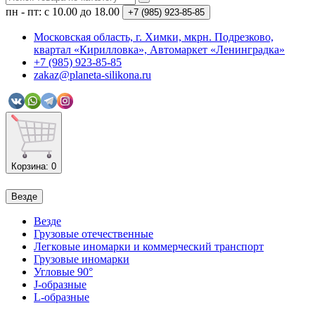
пн - пт: с 10.00 до 18.00
+7 (985)
923-85-85
Московская область, г. Химки, мкрн. Подрезково,
квартал «Кирилловка», Автомаркет «Ленинградка»
+7 (985) 923-85-85
zakaz@planeta-silikona.ru
Корзина
: 0
Везде
Везде
Грузовые отечественные
Легковые иномарки и коммерческий транспорт
Грузовые иномарки
Угловые 90°
J-образные
L-образные