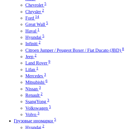
5
Chevrolet
2
Chrysler
14
Ford
5
Great Wall
1
Haval
5
Hyundai
2
Infiniti
8
Citroen Jumper / Peugeot Boxer / Fiat Ducato (JBD)
2
Jeep
9
Land Rover
1
Lifan
3
Mercedes
6
Mitsubishi
3
Nissan
2
Renault
3
SsangYong
5
Volkswagen
3
Volvo
5
Грузовые иномарки
2
Hyundai