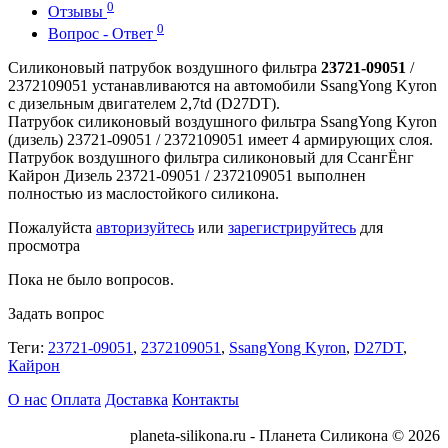
0
Отзывы
0
Вопрос - Ответ
Силиконовый патрубок воздушного фильтра
23721-09051
/
2372109051 устанавливаются на автомобили SsangYong Kyron
с дизельным двигателем 2,7td (D27DT).
Патрубок силиконовый воздушного фильтра SsangYong Kyron
(дизель) 23721-09051 / 2372109051 имеет 4 армирующих слоя.
Патрубок воздушного фильтра силиконовый для СсангЁнг
Кайрон Дизель 23721-09051 / 2372109051 выполнен
полностью из маслостойкого силикона.
Пожалуйста
авторизуйтесь
или
зарегистрируйтесь
для
просмотра
Пока не было вопросов.
Задать вопрос
Теги:
23721-09051
,
2372109051
,
SsangYong Kyron
,
D27DT
,
Кайрон
О нас
Оплата
Доставка
Контакты
planeta-silikona.ru - Планета Силикона © 2026