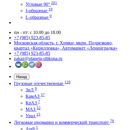
201
Угловые 90°
19
J-образные
0
L-образные
пн - пт: с 10.00 до 18.00
+7 (985) 923-85-85
Московская область, г. Химки, мкрн. Подрезково,
квартал «Кирилловка», Автомаркет «Ленинградка»
+7 (985) 923-85-85
zakaz@planeta-silikona.ru
Назад
120
Грузовые отечественные
9
ЗиЛ
37
КамАЗ
7
КрАЗ
52
МАЗ
15
Урал
79
Легковые иномарки и коммерческий транспорт
1
Audi