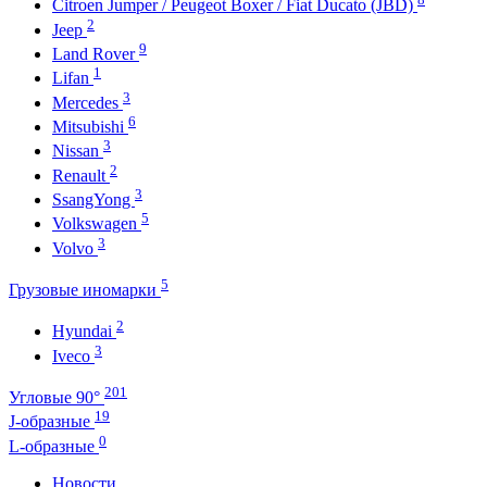
Citroen Jumper / Peugeot Boxer / Fiat Ducato (JBD)
2
Jeep
9
Land Rover
1
Lifan
3
Mercedes
6
Mitsubishi
3
Nissan
2
Renault
3
SsangYong
5
Volkswagen
3
Volvo
5
Грузовые иномарки
2
Hyundai
3
Iveco
201
Угловые 90°
19
J-образные
0
L-образные
Новости