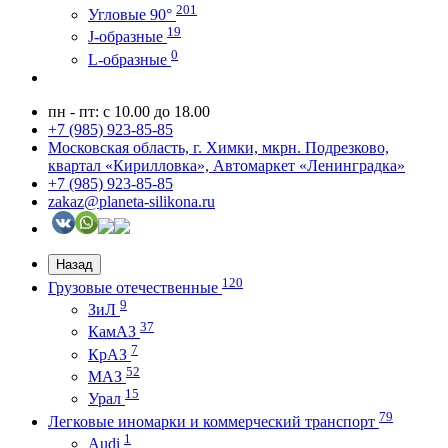
201
Угловые 90°
19
J-образные
0
L-образные
пн - пт: с 10.00 до 18.00
+7 (985) 923-85-85
Московская область, г. Химки, мкрн. Подрезково,
квартал «Кирилловка», Автомаркет «Ленинградка»
+7 (985) 923-85-85
zakaz@planeta-silikona.ru
Назад
120
Грузовые отечественные
9
ЗиЛ
37
КамАЗ
7
КрАЗ
52
МАЗ
15
Урал
79
Легковые иномарки и коммерческий транспорт
1
Audi