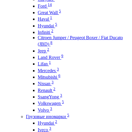
14
Ford
5
Great Wall
1
Haval
5
Hyundai
2
Infiniti
Citroen Jumper / Peugeot Boxer / Fiat Ducato
8
(JBD)
2
Jeep
9
Land Rover
1
Lifan
3
Mercedes
6
Mitsubishi
3
Nissan
2
Renault
3
SsangYong
5
Volkswagen
3
Volvo
5
Грузовые иномарки
2
Hyundai
3
Iveco