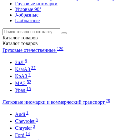
Грузовые иномарки
Угловые 90°
J-образные
L-образные
Каталог
товаров
Каталог
товаров
120
Грузовые отечественные
9
ЗиЛ
37
КамАЗ
7
КрАЗ
52
МАЗ
15
Урал
79
Легковые иномарки и коммерческий транспорт
1
Audi
5
Chevrolet
2
Chrysler
14
Ford