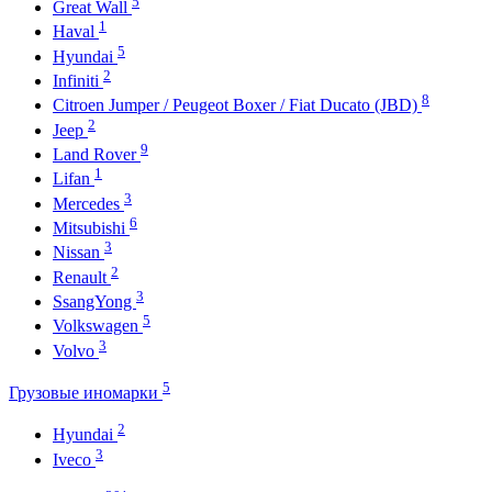
5
Great Wall
1
Haval
5
Hyundai
2
Infiniti
8
Citroen Jumper / Peugeot Boxer / Fiat Ducato (JBD)
2
Jeep
9
Land Rover
1
Lifan
3
Mercedes
6
Mitsubishi
3
Nissan
2
Renault
3
SsangYong
5
Volkswagen
3
Volvo
5
Грузовые иномарки
2
Hyundai
3
Iveco