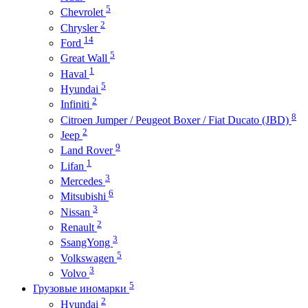
5
Chevrolet
2
Chrysler
14
Ford
5
Great Wall
1
Haval
5
Hyundai
2
Infiniti
8
Citroen Jumper / Peugeot Boxer / Fiat Ducato (JBD)
2
Jeep
9
Land Rover
1
Lifan
3
Mercedes
6
Mitsubishi
3
Nissan
2
Renault
3
SsangYong
5
Volkswagen
3
Volvo
5
Грузовые иномарки
2
Hyundai