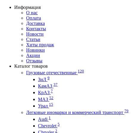
Информация
О нас
Оплата
Доставка
Контакты
Новости
Статьи
Хиты продаж
Новинки
Акции
Отзывы
Каталог товаров
120
Грузовые отечественные
9
ЗиЛ
37
КамАЗ
7
КрАЗ
52
МАЗ
15
Урал
79
Легковые иномарки и коммерческий транспорт
1
Audi
5
Chevrolet
2
Chrysler