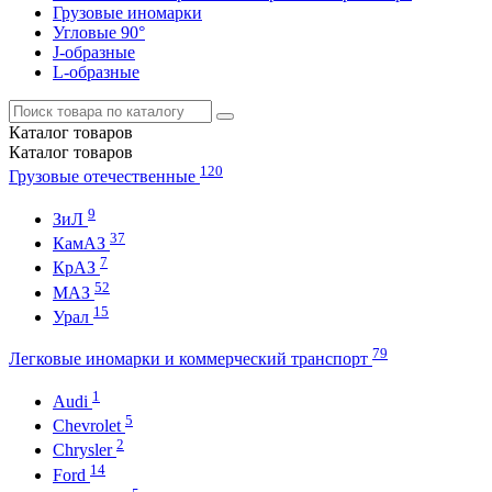
Грузовые иномарки
Угловые 90°
J-образные
L-образные
Каталог
товаров
Каталог
товаров
120
Грузовые отечественные
9
ЗиЛ
37
КамАЗ
7
КрАЗ
52
МАЗ
15
Урал
79
Легковые иномарки и коммерческий транспорт
1
Audi
5
Chevrolet
2
Chrysler
14
Ford