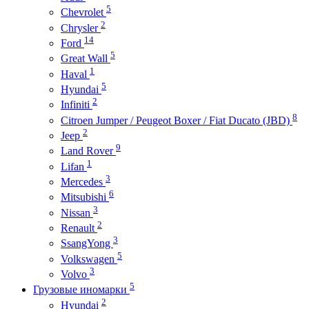
5
Chevrolet
2
Chrysler
14
Ford
5
Great Wall
1
Haval
5
Hyundai
2
Infiniti
8
Citroen Jumper / Peugeot Boxer / Fiat Ducato (JBD)
2
Jeep
9
Land Rover
1
Lifan
3
Mercedes
6
Mitsubishi
3
Nissan
2
Renault
3
SsangYong
5
Volkswagen
3
Volvo
5
Грузовые иномарки
2
Hyundai