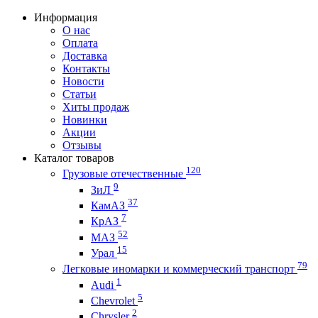
Информация
О нас
Оплата
Доставка
Контакты
Новости
Статьи
Хиты продаж
Новинки
Акции
Отзывы
Каталог товаров
120
Грузовые отечественные
9
ЗиЛ
37
КамАЗ
7
КрАЗ
52
МАЗ
15
Урал
79
Легковые иномарки и коммерческий транспорт
1
Audi
5
Chevrolet
2
Chrysler