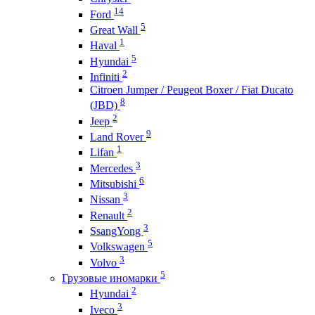
14
Ford
5
Great Wall
1
Haval
5
Hyundai
2
Infiniti
Citroen Jumper / Peugeot Boxer / Fiat Ducato
8
(JBD)
2
Jeep
9
Land Rover
1
Lifan
3
Mercedes
6
Mitsubishi
3
Nissan
2
Renault
3
SsangYong
5
Volkswagen
3
Volvo
5
Грузовые иномарки
2
Hyundai
3
Iveco