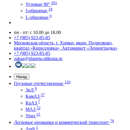
201
Угловые 90°
19
J-образные
0
L-образные
пн - пт: с 10.00 до 18.00
+7 (985) 923-85-85
Московская область, г. Химки, мкрн. Подрезково,
квартал «Кирилловка», Автомаркет «Ленинградка»
+7 (985) 923-85-85
zakaz@planeta-silikona.ru
Назад
120
Грузовые отечественные
9
ЗиЛ
37
КамАЗ
7
КрАЗ
52
МАЗ
15
Урал
79
Легковые иномарки и коммерческий транспорт
1
Audi