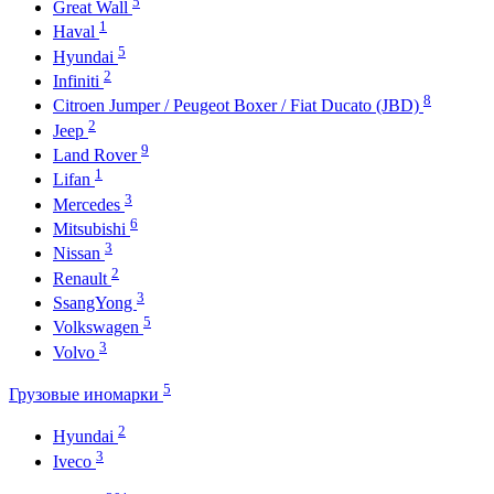
5
Great Wall
1
Haval
5
Hyundai
2
Infiniti
8
Citroen Jumper / Peugeot Boxer / Fiat Ducato (JBD)
2
Jeep
9
Land Rover
1
Lifan
3
Mercedes
6
Mitsubishi
3
Nissan
2
Renault
3
SsangYong
5
Volkswagen
3
Volvo
5
Грузовые иномарки
2
Hyundai
3
Iveco